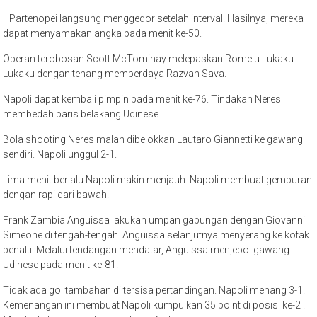
Il Partenopei langsung menggedor setelah interval. Hasilnya, mereka
dapat menyamakan angka pada menit ke-50.
Operan terobosan Scott McTominay melepaskan Romelu Lukaku.
Lukaku dengan tenang memperdaya Razvan Sava.
Napoli dapat kembali pimpin pada menit ke-76. Tindakan Neres
membedah baris belakang Udinese.
Bola shooting Neres malah dibelokkan Lautaro Giannetti ke gawang
sendiri. Napoli unggul 2-1.
Lima menit berlalu Napoli makin menjauh. Napoli membuat gempuran
dengan rapi dari bawah.
Frank Zambia Anguissa lakukan umpan gabungan dengan Giovanni
Simeone di tengah-tengah. Anguissa selanjutnya menyerang ke kotak
penalti. Melalui tendangan mendatar, Anguissa menjebol gawang
Udinese pada menit ke-81.
Tidak ada gol tambahan di tersisa pertandingan. Napoli menang 3-1.
Kemenangan ini membuat Napoli kumpulkan 35 point di posisi ke-2 .