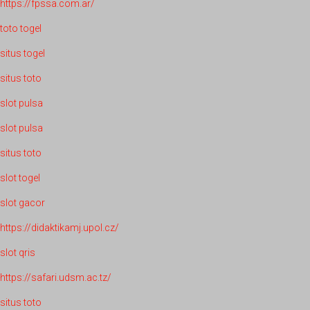
https://fpssa.com.ar/
toto togel
situs togel
situs toto
slot pulsa
slot pulsa
situs toto
slot togel
slot gacor
https://didaktikamj.upol.cz/
slot qris
https://safari.udsm.ac.tz/
situs toto