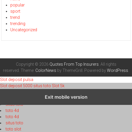
popular
sport
trend
trending
Uncategorized
Copyright © 2026
Quotes From Top Insurers
. All rights
reserved. Theme:
ColorNews
by ThemeGrill. Powered by
WordPress
.
Slot deposit pulsa
Slot deposit 5000
situs toto
Slot 5k
toto 4d
Exit mobile version
toto 4d
situs toto
toto 4d
toto 4d
situs toto
toto slot