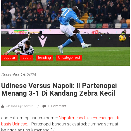
popular
sport
trending
Uncategorized
December 15, 2024
Udinese Versus Napoli: Il Partenopei
Menang 3-1 Di Kandang Zebra Kecil
Posted By: admin
0 Comment
quotesfromtopinsurers.com –
Napoli mencetak kemenangan di
basis Udinese.
Il Partenopei bangun selesai sebelumnya sempat
ketinggalan untuk menang 3-1.