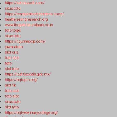
https://ketcausoft.com/
situs toto
https://cooperativehabitation.coop/
healthyeatingresearch.org
www.tirupatinaturalpark.co.in
toto togel
situs toto
https://figurinepop.com/
jawaratoto
slot qris
toto slot
toto
slot toto
https://idet.tlaxcala.gob.mx/
https://mjfspm.org/
slot 5k
toto slot
toto slot
situs toto
slot toto
https://mjfveterinarycollege.org/