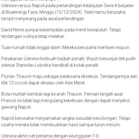
Udinese versus Napoli pada pertandingan kelanjutan Serie A berjalan
di Blueenergy Fase, Minggu (15/12/2024). Team tamu berusaha
tampil menyerang pada awal pertandingan.
David Neres punyai kesempatan pada menit kesepuluh. Tetapi
tendangan volinya tetap melebar.
Tuan-rumah tidak tinggal diam. Mereka berusaha memberi respon.
Penekanan Udinese berbuah hadiah penalti. Wasit menunjuk titik putih
selesai Stanislav Lobotka handball di kotak penalti.
Florian Thauvin maju sebagai pelaksana eksekusi. Tendangannya dari
titik 12 cocok dapat dihalau oleh Alex Meret.
Bola muntah kembali lagi ke arah Thauvin. Pemain tengah asal
Prancis ini tidak lagi mengulang kekeliruan dengan dapat menjebol
gawang Napoli.
Napoli berusaha menyamakan angka sesudah kecolongan. Tetapi
usaha mereka tidak membuahkan hasil sampai turun minum.
Udinese akhiri set pertama dengan keunggulan 1-0.