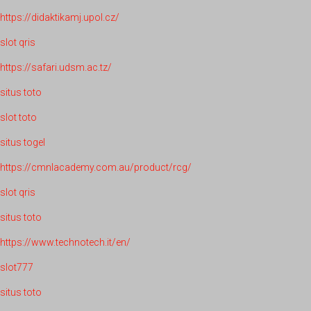
https://didaktikamj.upol.cz/
slot qris
https://safari.udsm.ac.tz/
situs toto
slot toto
situs togel
https://cmnlacademy.com.au/product/rcg/
slot qris
situs toto
https://www.technotech.it/en/
slot777
situs toto