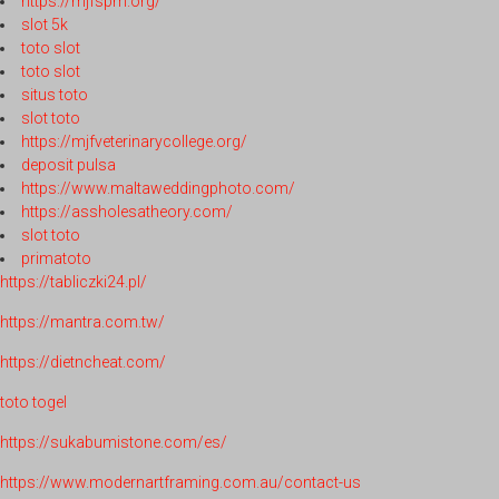
https://mjfspm.org/
slot 5k
toto slot
toto slot
situs toto
slot toto
https://mjfveterinarycollege.org/
deposit pulsa
https://www.maltaweddingphoto.com/
https://assholesatheory.com/
slot toto
primatoto
https://tabliczki24.pl/
https://mantra.com.tw/
https://dietncheat.com/
toto togel
https://sukabumistone.com/es/
https://www.modernartframing.com.au/contact-us