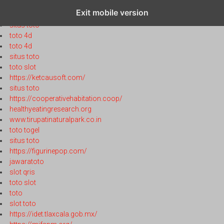
toto 4d
Exit mobile version
toto 4d
situs toto
toto 4d
toto 4d
situs toto
toto slot
https://ketcausoft.com/
situs toto
https://cooperativehabitation.coop/
healthyeatingresearch.org
www.tirupatinaturalpark.co.in
toto togel
situs toto
https://figurinepop.com/
jawaratoto
slot qris
toto slot
toto
slot toto
https://idet.tlaxcala.gob.mx/