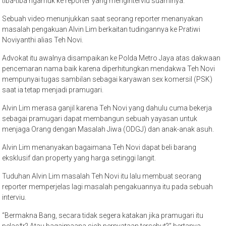
tiba-tiba ngamuk ke reporter yang menginterviu suaminya.
Sebuah video menunjukkan saat seorang reporter menanyakan
masalah pengakuan Alvin Lim berkaitan tudingannya ke Pratiwi
Noviyanthi alias Teh Novi.
Advokat itu awalnya disampaikan ke Polda Metro Jaya atas dakwaan
pencemaran nama baik karena diperhitungkan mendakwa Teh Novi
mempunyai tugas sambilan sebagai karyawan sex komersil (PSK)
saat ia tetap menjadi pramugari.
Alvin Lim merasa ganjil karena Teh Novi yang dahulu cuma bekerja
sebagai pramugari dapat membangun sebuah yayasan untuk
menjaga Orang dengan Masalah Jiwa (ODGJ) dan anak-anak asuh.
Alvin Lim menanyakan bagaimana Teh Novi dapat beli barang
eksklusif dan property yang harga setinggi langit.
Tuduhan Alvin Lim masalah Teh Novi itu lalu membuat seorang
reporter memperjelas lagi masalah pengakuannya itu pada sebuah
interviu.
“Bermakna Bang, secara tidak segera katakan jika pramugari itu