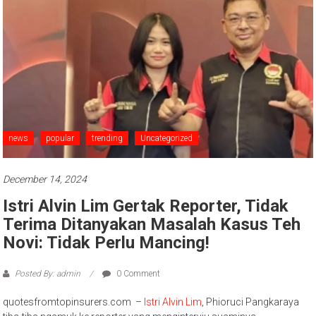
news
popular
trending
Uncategorized
December 14, 2024
Istri Alvin Lim Gertak Reporter, Tidak
Terima Ditanyakan Masalah Kasus Teh
Novi: Tidak Perlu Mancing!
Posted By: admin
0 Comment
quotesfromtopinsurers.com –
Istri Alvin Lim
, Phioruci Pangkaraya