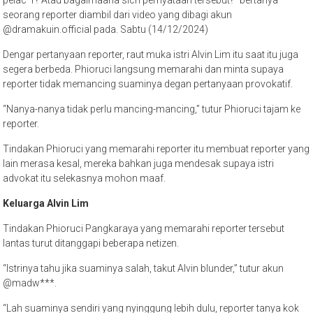
pelac*r? Atau bagaimaana sich pernyataan tersebut?” bertanya
seorang reporter diambil dari video yang dibagi akun
@dramakuin.official pada. Sabtu (14/12/2024)
Dengar pertanyaan reporter, raut muka istri Alvin Lim itu saat itu juga
segera berbeda. Phioruci langsung memarahi dan minta supaya
reporter tidak memancing suaminya degan pertanyaan provokatif.
“Nanya-nanya tidak perlu mancing-mancing,” tutur Phioruci tajam ke
reporter.
Tindakan Phioruci yang memarahi reporter itu membuat reporter yang
lain merasa kesal, mereka bahkan juga mendesak supaya istri
advokat itu selekasnya mohon maaf.
Keluarga Alvin Lim
Tindakan Phioruci Pangkaraya yang memarahi reporter tersebut
lantas turut ditanggapi beberapa netizen.
“Istrinya tahu jika suaminya salah, takut Alvin blunder,” tutur akun
@madw***.
“Lah suaminya sendiri yang nyinggung lebih dulu, reporter tanya kok