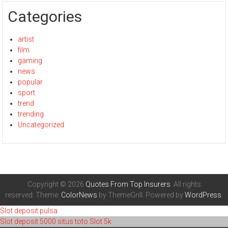
Categories
artist
film
gaming
news
popular
sport
trend
trending
Uncategorized
Copyright © 2026
Quotes From Top Insurers
. All rights
reserved. Theme:
ColorNews
by ThemeGrill. Powered by
WordPress
.
Slot deposit pulsa
Slot deposit 5000
situs toto
Slot 5k