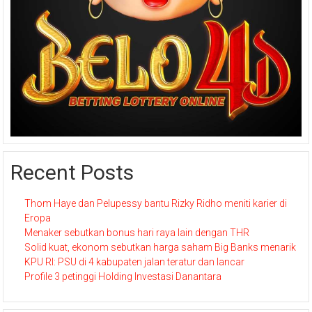
Recent Posts
Thom Haye dan Pelupessy bantu Rizky Ridho meniti karier di
Eropa
Menaker sebutkan bonus hari raya lain dengan THR
Solid kuat, ekonom sebutkan harga saham Big Banks menarik
KPU RI: PSU di 4 kabupaten jalan teratur dan lancar
Profile 3 petinggi Holding Investasi Danantara