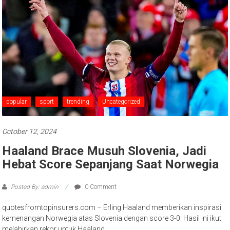
popular
sport
trending
Uncategorized
October 12, 2024
Haaland Brace Musuh Slovenia, Jadi
Hebat Score Sepanjang Saat Norwegia
Posted By: admin
0 Comment
quotesfromtopinsurers.com – Erling Haaland memberikan inspirasi
kemenangan Norwegia atas Slovenia dengan score 3-0. Hasil ini ikut
melahirkan rekor untuk Haaland.