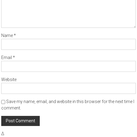
Name
*
Email
*
Website
Save my name, email, and website in this browser for the next time I
comment.
Δ