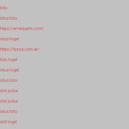
toto
situs toto
https://ameriparts.com/
situs togel
https://fpssa.com.ar/
toto togel
situs togel
situs toto
slot pulsa
slot pulsa
situs toto
slot togel