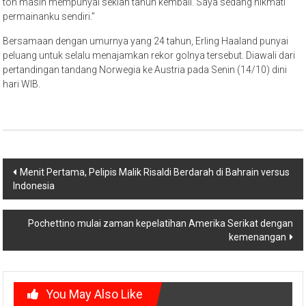
toh masih mempunyai sekian tahun kembali. Saya sedang nikmati
permainanku sendiri.”
Bersamaan dengan umurnya yang 24 tahun, Erling Haaland punyai
peluang untuk selalu menajamkan rekor golnya tersebut. Diawali dari
pertandingan tandang Norwegia ke Austria pada Senin (14/10) dini
hari WIB.
Post
Menit Pertama, Pelipis Malik Risaldi Berdarah di Bahrain versus
Indonesia
navigation
Pochettino mulai zaman kepelatihan Amerika Serikat dengan
kemenangan
You May Also Like