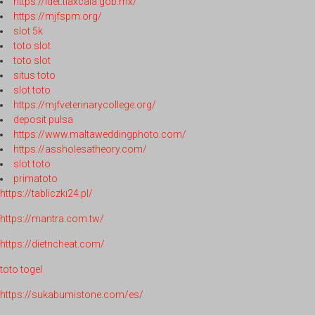
https://idet.tlaxcala.gob.mx/
https://mjfspm.org/
slot 5k
toto slot
toto slot
situs toto
slot toto
https://mjfveterinarycollege.org/
deposit pulsa
https://www.maltaweddingphoto.com/
https://assholesatheory.com/
slot toto
primatoto
https://tabliczki24.pl/
https://mantra.com.tw/
https://dietncheat.com/
toto togel
https://sukabumistone.com/es/