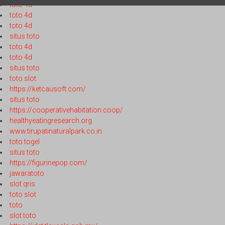
toto 4d
toto 4d
toto 4d
situs toto
toto 4d
toto 4d
situs toto
toto slot
https://ketcausoft.com/
situs toto
https://cooperativehabitation.coop/
healthyeatingresearch.org
www.tirupatinaturalpark.co.in
toto togel
situs toto
https://figurinepop.com/
jawaratoto
slot qris
toto slot
toto
slot toto