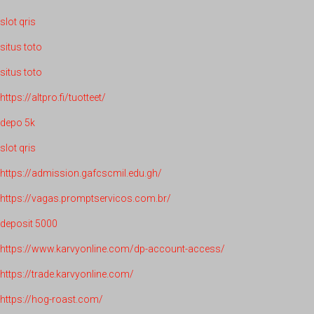
slot qris
situs toto
situs toto
https://altpro.fi/tuotteet/
depo 5k
slot qris
https://admission.gafcscmil.edu.gh/
https://vagas.promptservicos.com.br/
deposit 5000
https://www.karvyonline.com/dp-account-access/
https://trade.karvyonline.com/
https://hog-roast.com/