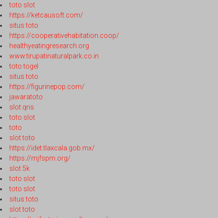
toto slot
https://ketcausoft.com/
situs toto
https://cooperativehabitation.coop/
healthyeatingresearch.org
www.tirupatinaturalpark.co.in
toto togel
situs toto
https://figurinepop.com/
jawaratoto
slot qris
toto slot
toto
slot toto
https://idet.tlaxcala.gob.mx/
https://mjfspm.org/
slot 5k
toto slot
toto slot
situs toto
slot toto