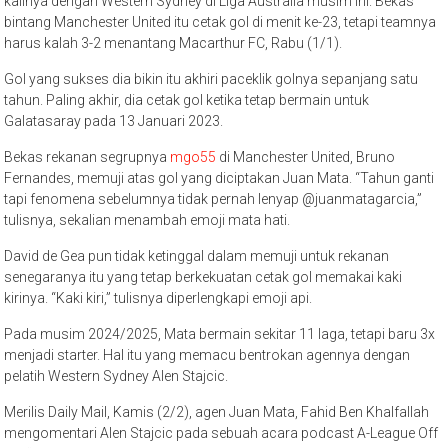
kalinya dengan Western Sydney di Liga Australia musim ini. Bekas
bintang Manchester United itu cetak gol di menit ke-23, tetapi teamnya
harus kalah 3-2 menantang Macarthur FC, Rabu (1/1).
Gol yang sukses dia bikin itu akhiri paceklik golnya sepanjang satu
tahun. Paling akhir, dia cetak gol ketika tetap bermain untuk
Galatasaray pada 13 Januari 2023.
Bekas rekanan segrupnya
mgo55
di Manchester United, Bruno
Fernandes, memuji atas gol yang diciptakan Juan Mata. “Tahun ganti
tapi fenomena sebelumnya tidak pernah lenyap @juanmatagarcia,”
tulisnya, sekalian menambah emoji mata hati.
David de Gea pun tidak ketinggal dalam memuji untuk rekanan
senegaranya itu yang tetap berkekuatan cetak gol memakai kaki
kirinya. “Kaki kiri,” tulisnya diperlengkapi emoji api.
Pada musim 2024/2025, Mata bermain sekitar 11 laga, tetapi baru 3x
menjadi starter. Hal itu yang memacu bentrokan agennya dengan
pelatih Western Sydney Alen Stajcic.
Merilis Daily Mail, Kamis (2/2), agen Juan Mata, Fahid Ben Khalfallah
mengomentari Alen Stajcic pada sebuah acara podcast A-League Off