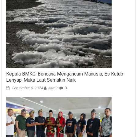
Kepala BMKG: Bencana Mengancam Manusia, Es Kutub
Lenyap-Muka Laut Semakin Naik
September 6, 2024
admin
0