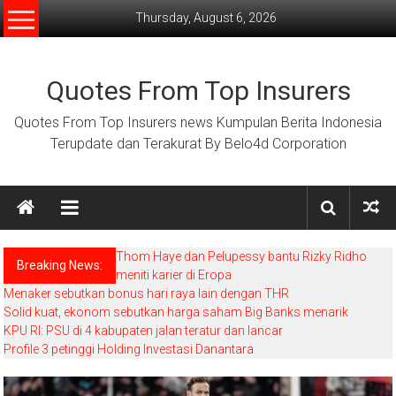
Skip
Thursday, August 6, 2026
to
content
Quotes From Top Insurers
Quotes From Top Insurers news Kumpulan Berita Indonesia
Terupdate dan Terakurat By Belo4d Corporation
Thom Haye dan Pelupessy bantu Rizky Ridho
Breaking News:
meniti karier di Eropa
Menaker sebutkan bonus hari raya lain dengan THR
Solid kuat, ekonom sebutkan harga saham Big Banks menarik
KPU RI: PSU di 4 kabupaten jalan teratur dan lancar
Profile 3 petinggi Holding Investasi Danantara