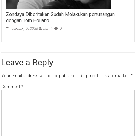
Zendaya Diberitakan Sudah Melakukan pertunangan
dengan Tom Holland
January 7, 2025
admin
0
Leave a Reply
Your email address will not be published.
Required fields are marked
*
Comment
*