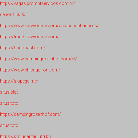
https://vagas.promptservicos.com.br/
deposit 5000
https://www.karvyonline.com/dp-account-access/
https://trade.karvyonline.com/
https://hog-roast.com/
https://www.campingrozenhof.com/nl/
https://www.chicagoiron.com/
https://slopega.me/
situs slot
situs toto
https://campingrozenhof.com/
situs toto
https://prolugar.fau.ufrj.br/