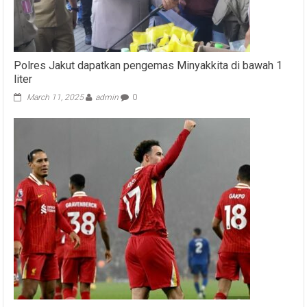
Polres Jakut dapatkan pengemas Minyakkita di bawah 1
liter
March 11, 2025
admin
0