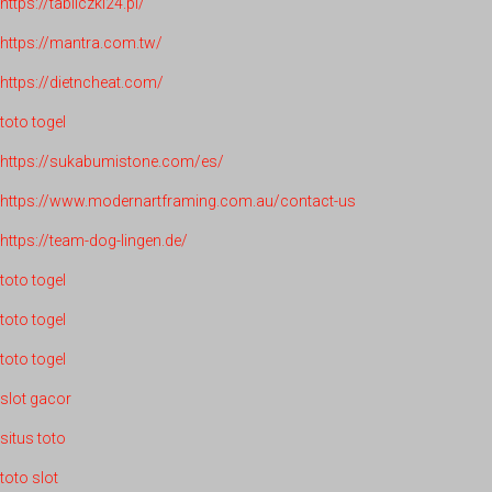
https://tabliczki24.pl/
https://mantra.com.tw/
https://dietncheat.com/
toto togel
https://sukabumistone.com/es/
https://www.modernartframing.com.au/contact-us
https://team-dog-lingen.de/
toto togel
toto togel
toto togel
slot gacor
situs toto
toto slot