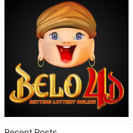
Recent Posts