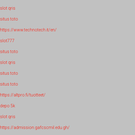
slot qris
situs toto
https://www.technotech.it/en/
slot777
situs toto
slot qris
situs toto
situs toto
https://altpro.fi/tuotteet/
depo 5k
slot qris
https://admission.gafcscmil.edu.gh/