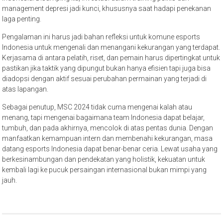
management depresi jadi kunci, khususnya saat hadapi penekanan
laga penting.
Pengalaman ini harus jadi bahan refleksi untuk komune esports
Indonesia untuk mengenali dan menangani kekurangan yang terdapat.
Kerjasama di antara pelatih, riset, dan pemain harus dipertingkat untuk
pastikan jika taktik yang dipungut bukan hanya efisien tapi juga bisa
diadopsi dengan aktif sesuai perubahan permainan yang terjadi di
atas lapangan.
Sebagai penutup, MSC 2024 tidak cuma mengenai kalah atau
menang, tapi mengenai bagaimana team Indonesia dapat belajar,
tumbuh, dan pada akhirnya, mencolok di atas pentas dunia. Dengan
manfaatkan kemampuan intern dan membenahi kekurangan, masa
datang esports Indonesia dapat benar-benar ceria. Lewat usaha yang
berkesinambungan dan pendekatan yang holistik, kekuatan untuk
kembali lagi ke pucuk persaingan internasional bukan mimpi yang
jauh.