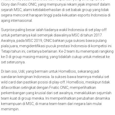
Glory dan Fnatic ONIC, yang mempunyai rekam jejak impresif dalam
sejarah MSC, alami ketidakberhasilan di set babak group yang tidak
segera mencoret harapan tinggi pada kekuatan esports Indonesia di
ajang internasional.
Surprise paling besar ialah tiadanya wakil Indonesia di set play-off
untuk pertamanya kali semenjak diawalinya MSC di tahun 2017.
Awalnya, pada MSC 2019, ONIC bahkan juga sukses bawa pulang
piala juara, mengidentifikasi pucuk prestasi Indonesia di kompetisi ini.
Tetapi tahun ini, ceritanya berlainan. Ke-2 team itu menempati rangking
ke-3 di group masing-masing, yang tidaklah cukup untuk melesat ke
set seterusnya.
Di lain sisi, Udil, yang bermain untuk HomeBois, sekarang jadi
sandaran keinginan Indonesia. Ia sukses bawa teamnya melalui set
wild card dan pastikan posisi di play-off. HomeBois, meskipun tidak
difavoritkan setingkat dengan Fnatic ONIC, memperlihatkan
perkembangan yang krusial dari set awalnya, menaklukkan sejumlah
team kuat di group mereka. Ini memperlihatkan perubahan dinamika
kemampuan di MSC, di mana team-team dari negara lain mulai
memimpin.