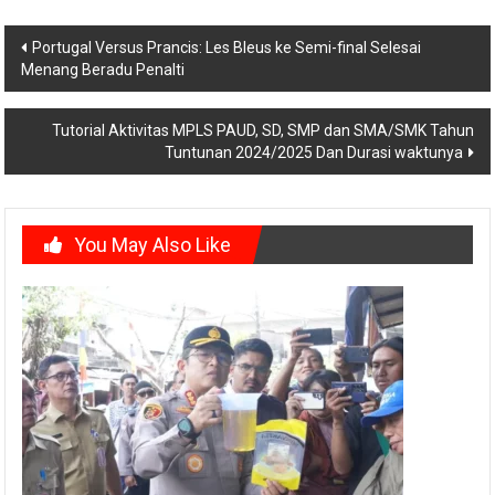
Post
Portugal Versus Prancis: Les Bleus ke Semi-final Selesai
Menang Beradu Penalti
navigation
Tutorial Aktivitas MPLS PAUD, SD, SMP dan SMA/SMK Tahun
Tuntunan 2024/2025 Dan Durasi waktunya
You May Also Like