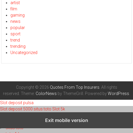
artist
film
gaming
news
popular
sport
trend
trending
Uncategorized
Copyright © 2026
Quotes From Top Insurers
. All rights
reserved. Theme:
ColorNews
by ThemeGrill. Powered by
WordPress
.
Slot deposit pulsa
Slot deposit 5000
situs toto
Slot 5k
toto 4d
Exit mobile version
toto 4d
situs toto