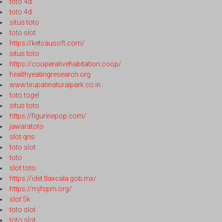
toto 4d
toto 4d
situs toto
toto slot
https://ketcausoft.com/
situs toto
https://cooperativehabitation.coop/
healthyeatingresearch.org
www.tirupatinaturalpark.co.in
toto togel
situs toto
https://figurinepop.com/
jawaratoto
slot qris
toto slot
toto
slot toto
https://idet.tlaxcala.gob.mx/
https://mjfspm.org/
slot 5k
toto slot
toto slot