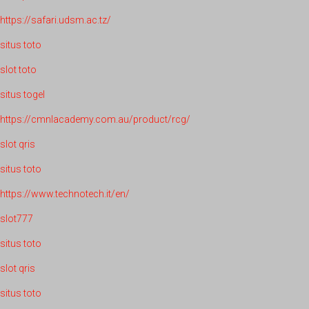
https://safari.udsm.ac.tz/
situs toto
slot toto
situs togel
https://cmnlacademy.com.au/product/rcg/
slot qris
situs toto
https://www.technotech.it/en/
slot777
situs toto
slot qris
situs toto