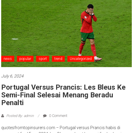
news
popular
sport
trend
Uncategorized
July 6, 2024
Portugal Versus Prancis: Les Bleus Ke
Semi-Final Selesai Menang Beradu
Penalti
Posted By: admin
0 Comment
quotesfromtopinsurers.com – Portugal versus Prancis habis di