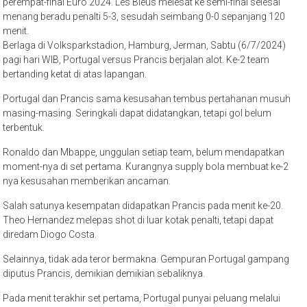
perempat-final Euro 2024. Les Bleus melesat ke semi-final selesai
menang beradu penalti 5-3, sesudah seimbang 0-0 sepanjang 120
menit.
Berlaga di Volksparkstadion, Hamburg, Jerman, Sabtu (6/7/2024)
pagi hari WIB, Portugal versus Prancis berjalan alot. Ke-2 team
bertanding ketat di atas lapangan.
Portugal dan Prancis sama kesusahan tembus pertahanan musuh
masing-masing. Seringkali dapat didatangkan, tetapi gol belum
terbentuk.
Ronaldo dan Mbappe, unggulan setiap team, belum mendapatkan
moment-nya di set pertama. Kurangnya supply bola membuat ke-2
nya kesusahan memberikan ancaman.
Salah satunya kesempatan didapatkan Prancis pada menit ke-20.
Theo Hernandez melepas shot di luar kotak penalti, tetapi dapat
diredam Diogo Costa.
Selainnya, tidak ada teror bermakna. Gempuran Portugal gampang
diputus Prancis, demikian demikian sebaliknya.
Pada menit terakhir set pertama, Portugal punyai peluang melalui