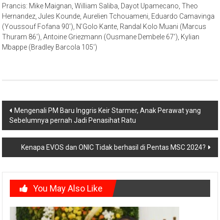
Prancis: Mike Maignan, William Saliba, Dayot Upamecano, Theo
Hernandez, Jules Kounde, Aurelien Tchouameni, Eduardo Camavinga
(Youssouf Fofana 90′), N’Golo Kante, Randal Kolo Muani (Marcus
Thuram 86′), Antoine Griezmann (Ousmane Dembele 67′), Kylian
Mbappe (Bradley Barcola 105′)
Post
Mengenali PM Baru Inggris Keir Starmer, Anak Perawat yang
Sebelumnya pernah Jadi Penasihat Ratu
navigation
Kenapa EVOS dan ONIC Tidak berhasil di Pentas MSC 2024?
You May Also Like