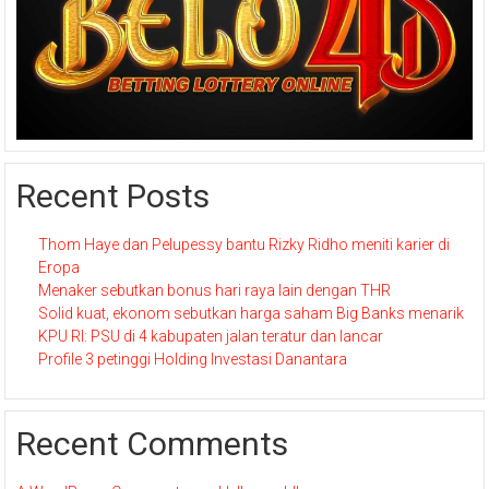
Recent Posts
Thom Haye dan Pelupessy bantu Rizky Ridho meniti karier di
Eropa
Menaker sebutkan bonus hari raya lain dengan THR
Solid kuat, ekonom sebutkan harga saham Big Banks menarik
KPU RI: PSU di 4 kabupaten jalan teratur dan lancar
Profile 3 petinggi Holding Investasi Danantara
Recent Comments