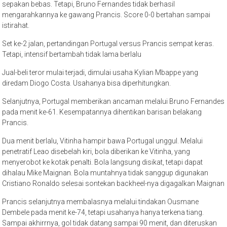
sepakan bebas. Tetapi, Bruno Fernandes tidak berhasil
mengarahkannya ke gawang Prancis. Score 0-0 bertahan sampai
istirahat.
Set ke-2 jalan, pertandingan Portugal versus Prancis sempat keras.
Tetapi, intensif bertambah tidak lama berlalu
Jual-beli teror mulai terjadi, dimulai usaha Kylian Mbappe yang
diredam Diogo Costa. Usahanya bisa diperhitungkan.
Selanjutnya, Portugal memberikan ancaman melalui Bruno Fernandes
pada menit ke-61. Kesempatannya dihentikan barisan belakang
Prancis.
Dua menit berlalu, Vitinha hampir bawa Portugal unggul. Melalui
penetratif Leao disebelah kiri, bola diberikan ke Vitinha, yang
menyerobot ke kotak penalti. Bola langsung disikat, tetapi dapat
dihalau Mike Maignan. Bola muntahnya tidak sanggup digunakan
Cristiano Ronaldo selesai sontekan backheel-nya digagalkan Maignan
Prancis selanjutnya membalasnya melalui tindakan Ousmane
Dembele pada menit ke-74, tetapi usahanya hanya terkena tiang.
Sampai akhirrnya, gol tidak datang sampai 90 menit, dan diteruskan