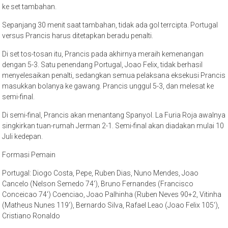
ke set tambahan.
Sepanjang 30 menit saat tambahan, tidak ada gol terrcipta. Portugal
versus Prancis harus ditetapkan beradu penalti.
Di set tos-tosan itu, Prancis pada akhirnya meraih kemenangan
dengan 5-3. Satu penendang Portugal, Joao Felix, tidak berhasil
menyelesaikan penalti, sedangkan semua pelaksana eksekusi Prancis
masukkan bolanya ke gawang. Prancis unggul 5-3, dan melesat ke
semi-final.
Di semi-final, Prancis akan menantang Spanyol. La Furia Roja awalnya
singkirkan tuan-rumah Jerman 2-1. Semi-final akan diadakan mulai 10
Juli kedepan.
Formasi Pemain
Portugal: Diogo Costa, Pepe, Ruben Dias, Nuno Mendes, Joao
Cancelo (Nelson Semedo 74′), Bruno Fernandes (Francisco
Conceicao 74′) Coenciao, Joao Palhinha (Ruben Neves 90+2, Vitinha
(Matheus Nunes 119′), Bernardo Silva, Rafael Leao (Joao Felix 105′),
Cristiano Ronaldo