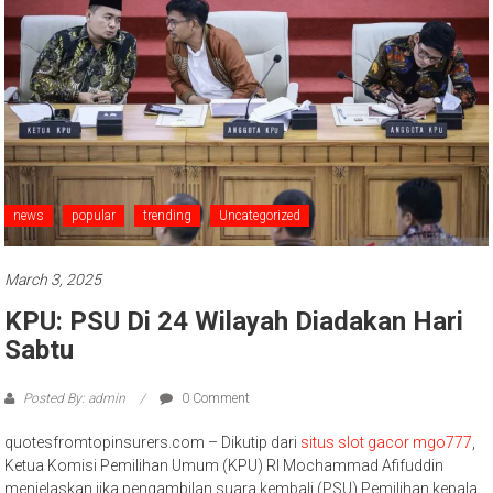
news
popular
trending
Uncategorized
March 3, 2025
KPU: PSU Di 24 Wilayah Diadakan Hari
Sabtu
Posted By: admin
0 Comment
quotesfromtopinsurers.com – Dikutip dari
situs slot gacor mgo777
,
Ketua Komisi Pemilihan Umum (KPU) RI Mochammad Afifuddin
menjelaskan jika pengambilan suara kembali (PSU) Pemilihan kepala