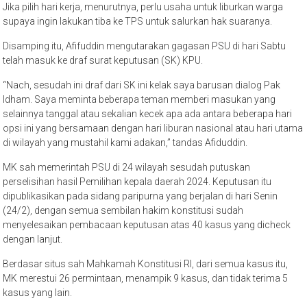
Jika pilih hari kerja, menurutnya, perlu usaha untuk liburkan warga
supaya ingin lakukan tiba ke TPS untuk salurkan hak suaranya.
Disamping itu, Afifuddin mengutarakan gagasan PSU di hari Sabtu
telah masuk ke draf surat keputusan (SK) KPU.
“Nach, sesudah ini draf dari SK ini kelak saya barusan dialog Pak
Idham. Saya meminta beberapa teman memberi masukan yang
selainnya tanggal atau sekalian kecek apa ada antara beberapa hari
opsi ini yang bersamaan dengan hari liburan nasional atau hari utama
di wilayah yang mustahil kami adakan,” tandas Afiduddin.
MK sah memerintah PSU di 24 wilayah sesudah putuskan
perselisihan hasil Pemilihan kepala daerah 2024. Keputusan itu
dipublikasikan pada sidang paripurna yang berjalan di hari Senin
(24/2), dengan semua sembilan hakim konstitusi sudah
menyelesaikan pembacaan keputusan atas 40 kasus yang dicheck
dengan lanjut.
Berdasar situs sah Mahkamah Konstitusi RI, dari semua kasus itu,
MK merestui 26 permintaan, menampik 9 kasus, dan tidak terima 5
kasus yang lain.