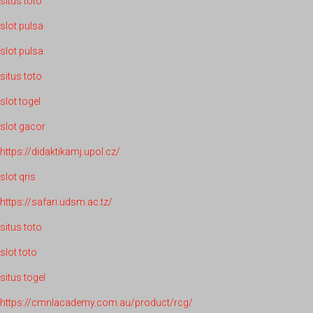
situs toto
slot pulsa
slot pulsa
situs toto
slot togel
slot gacor
https://didaktikamj.upol.cz/
slot qris
https://safari.udsm.ac.tz/
situs toto
slot toto
situs togel
https://cmnlacademy.com.au/product/rcg/