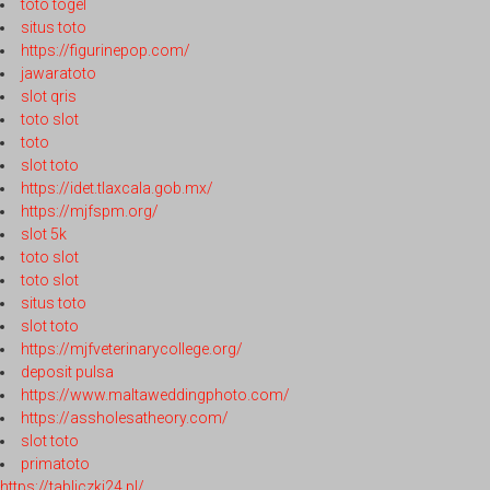
toto togel
situs toto
https://figurinepop.com/
jawaratoto
slot qris
toto slot
toto
slot toto
https://idet.tlaxcala.gob.mx/
https://mjfspm.org/
slot 5k
toto slot
toto slot
situs toto
slot toto
https://mjfveterinarycollege.org/
deposit pulsa
https://www.maltaweddingphoto.com/
https://assholesatheory.com/
slot toto
primatoto
https://tabliczki24.pl/