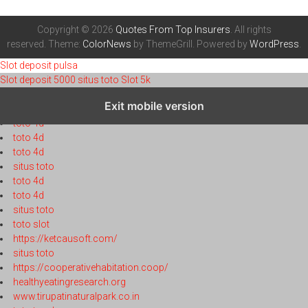
Copyright © 2026
Quotes From Top Insurers
. All rights
reserved. Theme:
ColorNews
by ThemeGrill. Powered by
WordPress
.
Slot deposit pulsa
Slot deposit 5000
situs toto
Slot 5k
https://globaltobaccoindex.org/
Exit mobile version
toto 4d
toto 4d
toto 4d
toto 4d
situs toto
toto 4d
toto 4d
situs toto
toto slot
https://ketcausoft.com/
situs toto
https://cooperativehabitation.coop/
healthyeatingresearch.org
www.tirupatinaturalpark.co.in