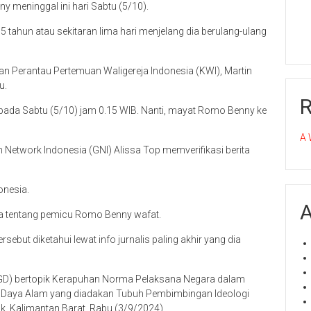
 meninggal ini hari Sabtu (5/10).
tahun atau sekitaran lima hari menjelang dia berulang-ulang
dan Perantau Pertemuan Waligereja Indonesia (KWI), Martin
u.
pada Sabtu (5/10) jam 0.15 WIB. Nanti, mayat Romo Benny ke
A 
 Network Indonesia (GNI) Alissa Top memverifikasi berita
onesia.
A
nya tentang pemicu Romo Benny wafat.
ebut diketahui lewat info jurnalis paling akhir yang dia
 (FGD) bertopik Kerapuhan Norma Pelaksana Negara dalam
 Daya Alam yang diadakan Tubuh Pembimbingan Ideologi
k, Kalimantan Barat, Rabu (3/9/2024).