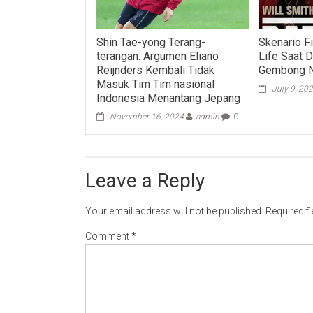
Shin Tae-yong Terang-
Skenario F
terangan: Argumen Eliano
Life Saat D
Reijnders Kembali Tidak
Gembong N
Masuk Tim Tim nasional
July 9, 20
Indonesia Menantang Jepang
November 16, 2024
admin
0
Leave a Reply
Your email address will not be published.
Required f
Comment
*