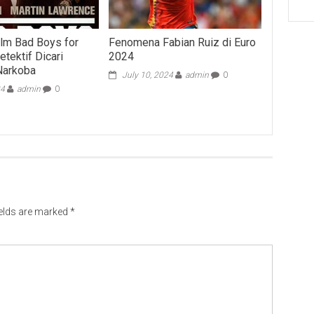
ilm Bad Boys for
Fenomena Fabian Ruiz di Euro
etektif Dicari
2024
arkoba
July 10, 2024
admin
0
24
admin
0
ields are marked
*