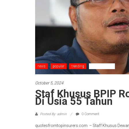
news
popular
trending
Uncategorized
October 5, 2024
Staf Khusus BPIP 
Di Usia 55 Tahun
Posted By: admin
0 Comment
quotesfromtopinsurers.com – Staff Khusus Dewan