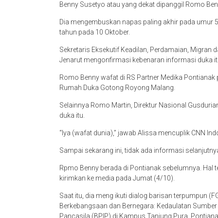
Benny Susetyo atau yang dekat dipanggil Romo Benny
Dia mengembuskan napas paling akhir pada umur 55 
tahun pada 10 Oktober.
Sekretaris Eksekutif Keadilan, Perdamaian, Migran 
Jenarut mengonfirmasi kebenaran informasi duka it
Romo Benny wafat di RS Partner Medika Pontianak 
Rumah Duka Gotong Royong Malang.
Selainnya Romo Martin, Direktur Nasional Gusdurian
duka itu.
“Iya (wafat dunia),” jawab Alissa mencuplik CNN Ind
Sampai sekarang ini, tidak ada informasi selanjut
Rpmo Benny berada di Pontianak sebelumnya. Hal ters
kirimkan ke media pada Jumat (4/10).
Saat itu, dia meng ikuti dialog barisan terpumpun
Berkebangsaan dan Bernegara: Kedaulatan Sumber
Pancasila (BPIP) di Kampus Tanjung Pura, Pontiana