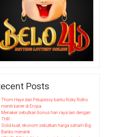
ecent Posts
Thom Haye dan Pelupessy bantu Rizky Ridho
meniti karier di Eropa
Menaker sebutkan bonus hari raya lain dengan
THR
Solid kuat, ekonom sebutkan harga saham Big
Banks menarik