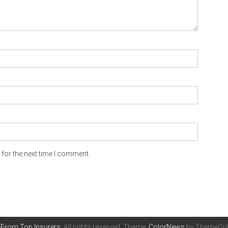
for the next time I comment.
 From Top Insurers
. All rights reserved. Theme:
ColorNews
by ThemeGril