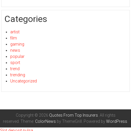
Categories
artist
film
gaming
news
popular
sport
trend
trending
Uncategorized
Copyright © 2026
Quotes From Top Insurers
. All rights
reserved. Theme:
ColorNews
by ThemeGrill. Powered by
WordPress
.
Slot deposit pulsa