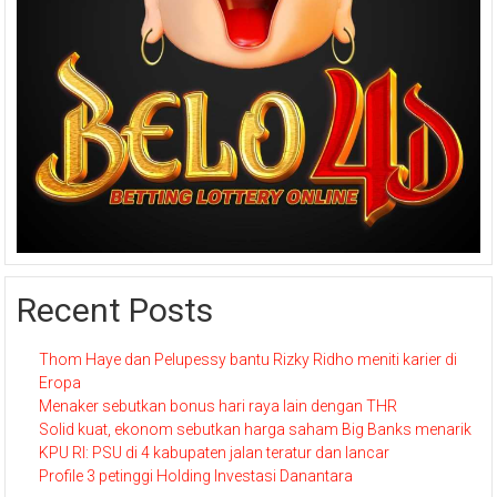
Recent Posts
Thom Haye dan Pelupessy bantu Rizky Ridho meniti karier di
Eropa
Menaker sebutkan bonus hari raya lain dengan THR
Solid kuat, ekonom sebutkan harga saham Big Banks menarik
KPU RI: PSU di 4 kabupaten jalan teratur dan lancar
Profile 3 petinggi Holding Investasi Danantara