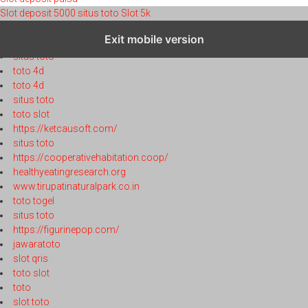
Slot deposit 5000
situs toto
Slot 5k
toto 4d
Exit mobile version
toto 4d
situs toto
toto 4d
toto 4d
situs toto
toto slot
https://ketcausoft.com/
situs toto
https://cooperativehabitation.coop/
healthyeatingresearch.org
www.tirupatinaturalpark.co.in
toto togel
situs toto
https://figurinepop.com/
jawaratoto
slot qris
toto slot
toto
slot toto