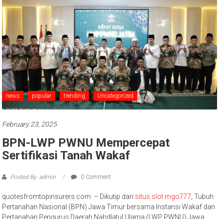
news
popular
trending
Uncategorized
February 23, 2025
BPN-LWP PWNU Mempercepat
Sertifikasi Tanah Wakaf
Posted By: admin
0 Comment
quotesfromtopinsurers.com – Dikutip dari
situs slot mgo777
, Tubuh
Pertanahan Nasional (BPN) Jawa Timur bersama Instansi Wakaf dan
Pertanahan Pengurus Daerah Nahdlatul Ulama (LWP PWNU) Jawa