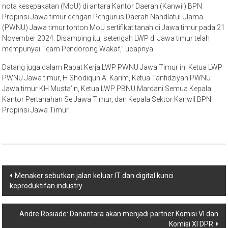
nota kesepakatan (MoU) di antara Kantor Daerah (Kanwil) BPN
Propinsi Jawa timur dengan Pengurus Daerah Nahdlatul Ulama
(PWNU) Jawa timur tonton MoU sertifikat tanah di Jawa timur pada 21
November 2024. Disamping itu, setengah LWP di Jawa timur telah
mempunyai Team Pendorong Wakaf,” ucapnya.
Datang juga dalam Rapat Kerja LWP PWNU Jawa Timur ini Ketua LWP
PWNU Jawa timur, H Shodiqun A. Karim, Ketua Tanfidziyah PWNU
Jawa timur KH Musta’in, Ketua LWP PBNU Mardani Semua Kepala
Kantor Pertanahan Se Jawa Timur, dan Kepala Sektor Kanwil BPN
Propinsi Jawa Timur.
Post
Menaker sebutkan jalan keluar IT dan digital kunci
keproduktifan industry
navigation
Andre Rosiade: Danantara akan menjadi partner Komisi VI dan
Komisi XI DPR