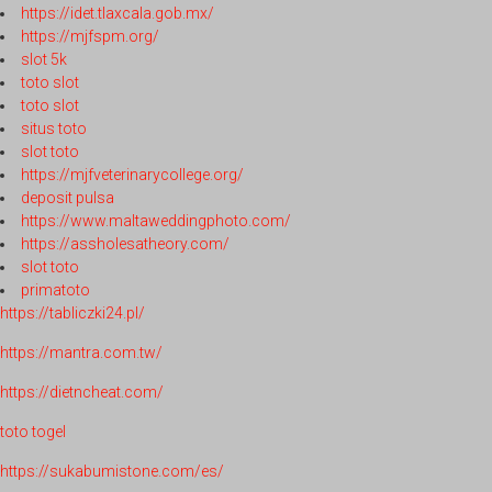
https://idet.tlaxcala.gob.mx/
https://mjfspm.org/
slot 5k
toto slot
toto slot
situs toto
slot toto
https://mjfveterinarycollege.org/
deposit pulsa
https://www.maltaweddingphoto.com/
https://assholesatheory.com/
slot toto
primatoto
https://tabliczki24.pl/
https://mantra.com.tw/
https://dietncheat.com/
toto togel
https://sukabumistone.com/es/