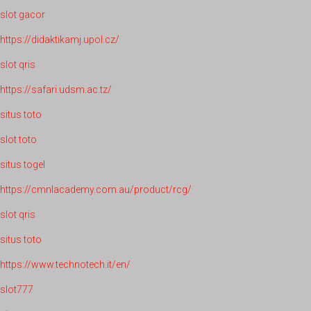
slot gacor
https://didaktikamj.upol.cz/
slot qris
https://safari.udsm.ac.tz/
situs toto
slot toto
situs togel
https://cmnlacademy.com.au/product/rcg/
slot qris
situs toto
https://www.technotech.it/en/
slot777