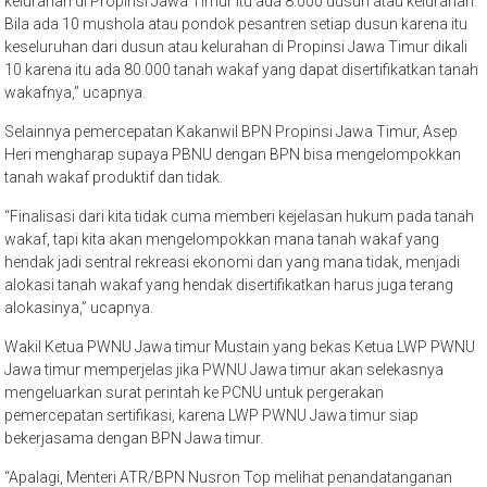
kelurahan di Propinsi Jawa Timur itu ada 8.000 dusun atau kelurahan.
Bila ada 10 mushola atau pondok pesantren setiap dusun karena itu
keseluruhan dari dusun atau kelurahan di Propinsi Jawa Timur dikali
10 karena itu ada 80.000 tanah wakaf yang dapat disertifikatkan tanah
wakafnya,” ucapnya.
Selainnya pemercepatan Kakanwil BPN Propinsi Jawa Timur, Asep
Heri mengharap supaya PBNU dengan BPN bisa mengelompokkan
tanah wakaf produktif dan tidak.
“Finalisasi dari kita tidak cuma memberi kejelasan hukum pada tanah
wakaf, tapi kita akan mengelompokkan mana tanah wakaf yang
hendak jadi sentral rekreasi ekonomi dan yang mana tidak, menjadi
alokasi tanah wakaf yang hendak disertifikatkan harus juga terang
alokasinya,” ucapnya.
Wakil Ketua PWNU Jawa timur Mustain yang bekas Ketua LWP PWNU
Jawa timur memperjelas jika PWNU Jawa timur akan selekasnya
mengeluarkan surat perintah ke PCNU untuk pergerakan
pemercepatan sertifikasi, karena LWP PWNU Jawa timur siap
bekerjasama dengan BPN Jawa timur.
“Apalagi, Menteri ATR/BPN Nusron Top melihat penandatanganan